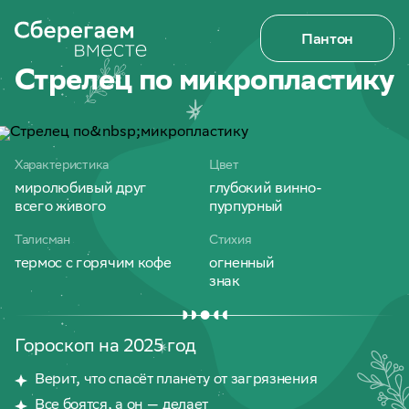
Пантон
Стрелец по микропластику
Характеристика
Цвет
миролюбивый друг
глубокий винно-
всего живого
пурпурный
Талисман
Стихия
термос с горячим кофе
огненный
знак
Гороскоп на 2025 год
Верит, что спасёт планету от загрязнения
Все боятся, а он — делает