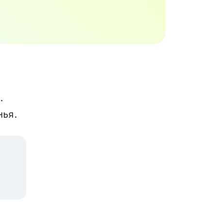
 
нья.