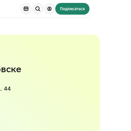
Подписаться
овске
. 44