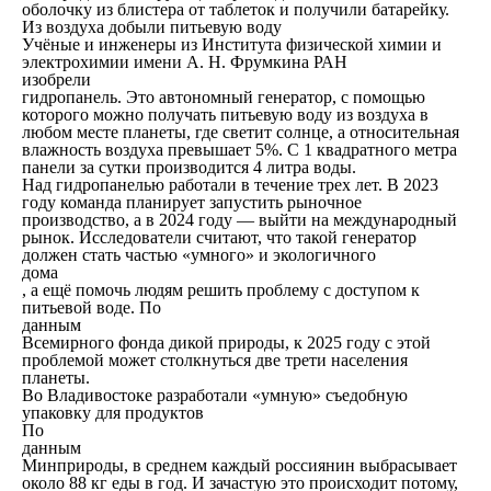
оболочку из блистера от таблеток и получили батарейку.
Из воздуха добыли питьевую воду
Учёные и инженеры из Института физической химии и
электрохимии имени А. Н. Фрумкина РАН
изобрели
гидропанель. Это автономный генератор, с помощью
которого можно получать питьевую воду из воздуха в
любом месте планеты, где светит солнце, а относительная
влажность воздуха превышает 5%. С 1 квадратного метра
панели за сутки производится 4 литра воды.
Над гидропанелью работали в течение трех лет. В 2023
году команда планирует запустить рыночное
производство, а в 2024 году — выйти на международный
рынок. Исследователи считают, что такой генератор
должен стать частью «умного» и экологичного
дома
, а ещё помочь людям решить проблему с доступом к
питьевой воде. По
данным
Всемирного фонда дикой природы, к 2025 году с этой
проблемой может столкнуться две трети населения
планеты.
Во Владивостоке разработали «умную» съедобную
упаковку для продуктов
По
данным
Минприроды, в среднем каждый россиянин выбрасывает
около 88 кг еды в год. И зачастую это происходит потому,