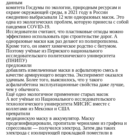
данным
комитета Госдумы по экологии, природным ресурсам и
охране окружающей среды, в 2021 году в России
ежедневно выбрасывали 12 млн одноразовых масок. Это
одна из экологических проблем, которую принесла с собой
пандемия COVID-19.
Исследователи считают, что пластиковые отходы можно
эффективно использовать при строительстве дорог. А
одноразовые маски как раз делают из полипропилена.
Кроме того, он имеет химическое родство с битумом.
Поэтому учёные из Пермского национального
исследовательского политехнического университета
(ПНИПУ)
предложили
добавлять измельченные маски в асфальтовую смесь в
качестве армирующего вещества. Эксперимент оказался
удачным. Более того, выяснилось, что у такого
асфальтобетона эксплуатационные свойства даже лучше,
чем у обычного.
Ещё одно экологичное применение старых масок
А вот учёные из Национального исследовательского
технологического университета МИСИС вместе с
коллегами из Мексики и США
превратили
медицинскую маску в аккумулятор. Маску
продезинфицировали, пропитали чернилами из графена и
спрессовали — получился электрод. Затем два таких
электрода с изолирующей прокладкой поместили в