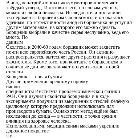
В анодах натрий-ионных аккумуляторов применяют
твёрдый углерод. Изготовить его, по словам учёных,
можно из любой биомассы. Исследователи поставили
эксперимент с борщевиком Сосновского, и он оказался
удачным: по эффективности анод из борщевика не уступил
другим материалам, из которого его можно сделать.
Борщевик выбрали в качестве сырья неслучайно, ведь его
много. По
данным
Сколтеха, к 2040-60 годам борщевик может захватить
почти всю европейскую часть России. Он активно
распространяется, вытесняет другие растения и разрушает
экосистемы. Кроме того, при контакте с борщевиком в
солнечные дни человек может получить ожог второй
степени.
Борщевик — новая бумага
Другое применение вредному сорняку
нашли
специалисты Института проблем химической физики
РАН. Они изучили свойства борщевика и в ходе
эксперимента получили из высушенных стеблей белёную
целлюлозу, которую предложили использовать для
производства бумаги. Однако этот метод ещё не был
исследован до конца — в частности, с точки зрения
влияния на здоровье человека.
Использованными медицинскими масками укрепили
дорожное покрытие
По