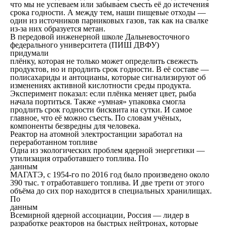
что мы не успеваем или забываем съесть её до истечения
срока годности. А между тем, наши пищевые отходы —
один из источников парниковых газов, так как на свалке
из-за них образуется метан.
В передовой инженерной школе Дальневосточного
федерального университета (ПИШ ДВФУ)
придумали
плёнку, которая не только может определить свежесть
продуктов, но и продлить срок годности. В её составе —
полисахариды и антоцианы, которые сигнализируют об
изменениях активной кислотности среды продукта.
Эксперимент показал: если плёнка меняет цвет, рыба
начала портиться. Также «умная» упаковка смогла
продлить срок годности бисквита на сутки. И самое
главное, что её можно съесть. По словам учёных,
компоненты безвредны для человека.
Реактор на атомной электростанции заработал на
переработанном топливе
Одна из экологических проблем ядерной энергетики —
утилизация отработавшего топлива. По
данным
МАГАТЭ, с 1954-го по 2016 год было произведено около
390 тыс. т отработавшего топлива. И две трети от этого
объёма до сих пор находится в специальных хранилищах.
По
данным
Всемирной ядерной ассоциации, Россия — лидер в
разработке реакторов на быстрых нейтронах, которые