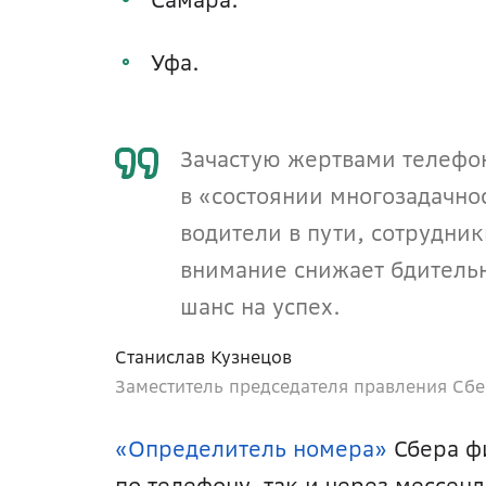
Уфа.
Зачастую жертвами телефон
в «состоянии многозадачно
водители в пути, сотрудник
внимание снижает бдительн
шанс на успех.
Станислав Кузнецов 
Заместитель председателя правления Сб
«Определитель номера»
 Сбера ф
по телефону, так и через мессен