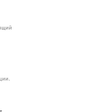
ящий 
ции.
 