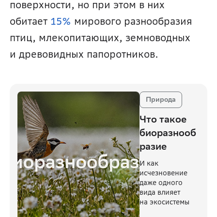
поверхности, но при этом в них 
обитает 
15%
 мирового разнообразия 
птиц, млекопитающих, земноводных 
и древовидных папоротников.
Природа
Что такое
биоразнооб
разие
И как
исчезновение
даже одного
вида влияет
на экосистемы