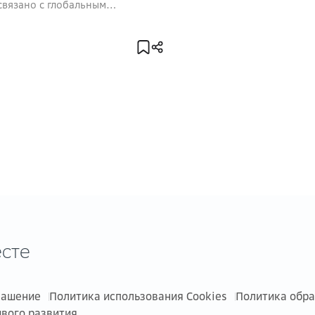
изменения климата
 связано с глобальным
ием
сте
лашение
Политика использования Cookies
Политика обр
ивого развития