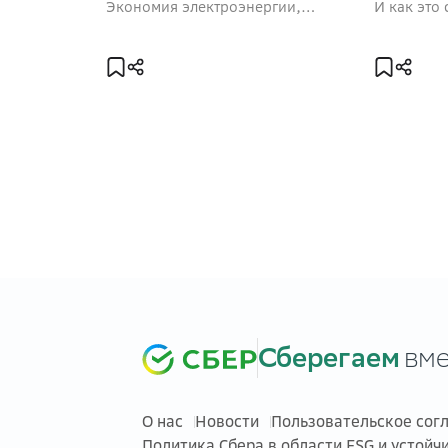
Экономия электроэнергии,
И как это
снижение потребления мяса,
потеплен
сортировка отходов — какие ещё
действия помогут замедлить
изменение климата
Сберегаем
вме
О нас
Новости
Пользовательское сог
Политика Сбера в области ESG и устойч