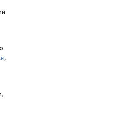
и 
 
ся
, 
, 