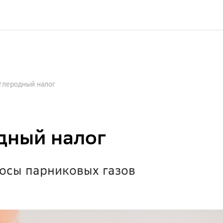
углеродный налог
одный налог
росы парниковых газов