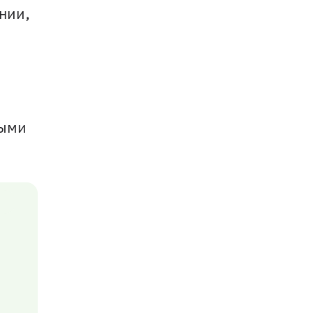
нии, 
ыми 