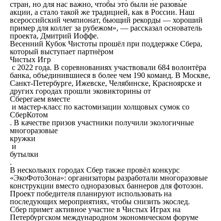
стран, но для нас важно, чтобы это были не разовые
акции, а стало такой же традицией, как в России. Наш
всероссийский чемпионат, бьющий рекорды — хороший
пример для коллег за рубежом», — рассказал основатель
проекта, Дмитрий Иоффе.
Весенний Кубок Чистоты прошёл при поддержке Сбера,
который выступает партнёром
Чистых Игр
с 2022 года. В соревнованиях участвовали 684 волонтёра
банка, объединившиеся в более чем 190 команд. В Москве,
Санкт-Петербурге, Ижевске, Челябинске, Красноярске и
других городах прошли эковикторины от
Сберегаем вместе
и мастер-класс по кастомизации холщовых сумок со
СберКотом
. В качестве призов участники получили экологичные
многоразовые
кружки
и
бутылки
.
В нескольких городах Сбер также провёл конкурс
«ЭкоФотоЗона»: организаторы разработали многоразовые
конструкции вместо одноразовых баннеров для фотозон.
Проект победителя планируют использовать на
последующих мероприятиях, чтобы снизить экослед.
Сбер примет активное участие в Чистых Играх на
Петербургском международном экономическом форуме