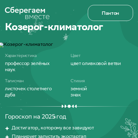
Пантон
Козерог-климатолог
Характеристика
Цвет
профессор зелёных
цвет оливковой ветви
наук
Талисман
Стихия
листочек столетнего
земной
дуба
знак
Гороскоп на 2025 год
Достигатор, которому все завидуют
Планирует запустить экостартап