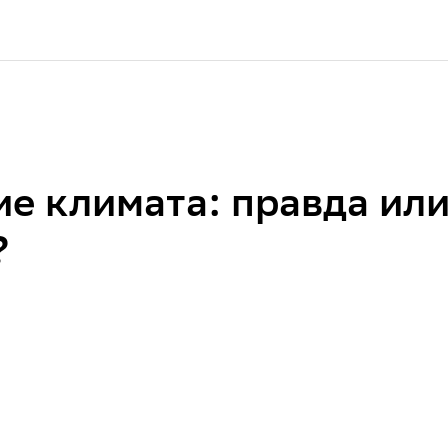
е климата: правда ил
?