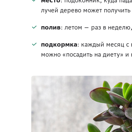
место
: подоконник, куда пада
лучей дерево может получить 
полив
: летом — раз в неделю
подкормка
: каждый месяц с 
можно «посадить на диету» и 