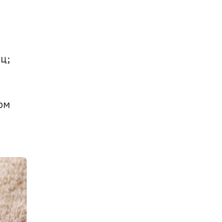
; 
ом 