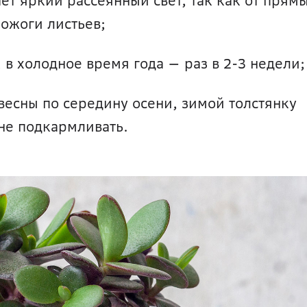
ет яркий рассеянный свет, так как от прямы
ожоги листьев; 
, в холодное время года — раз в 2-3 недели;
весны по середину осени, зимой толстянку 
не подкармливать.