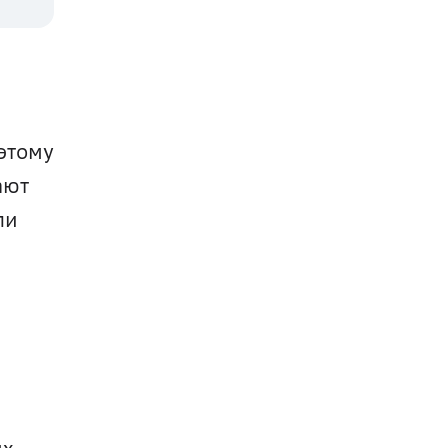
этому 
ют 
и 