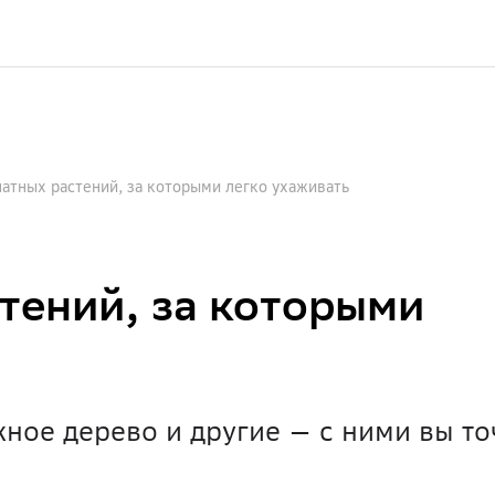
атных растений, за которыми легко ухаживать
тений, за которыми
ное дерево и другие — с ними вы то