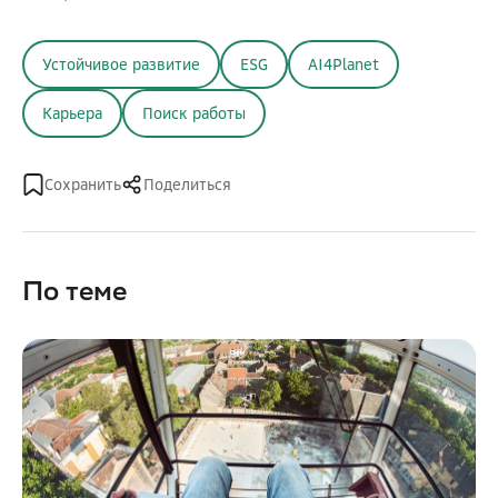
Устойчивое развитие
ESG
AI4Planet
Карьера
Поиск работы
Сохранить
Поделиться
По теме