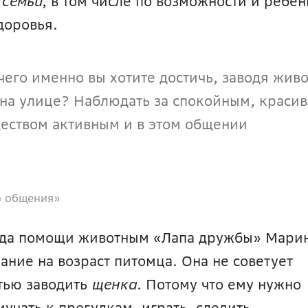
 семьи
, в том числе по возможности и ребёнк
доровья.
его именно вы хотите достичь, заводя живот
 на улице? Наблюдать за спокойным, красив
еством активным и в этом общении 
о общения»
да помощи животным «Лапа дружбы» Марин
ние на возраст питомца. Она не советует 
тью заводить 
щенка
. Потому что ему нужно 
учать к прогулкам, играть, следить 