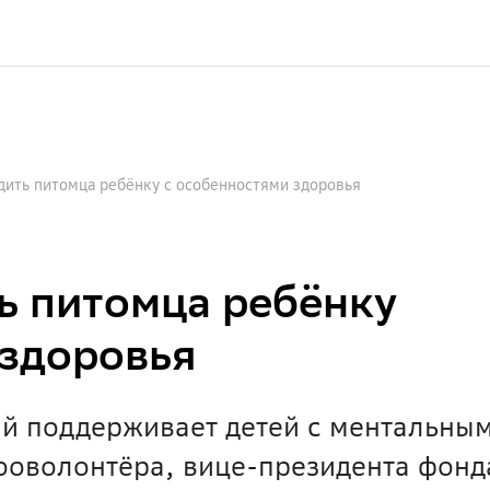
одить питомца ребёнку с особенностями здоровья
ь питомца ребёнку
 здоровья
ый поддерживает детей с ментальны
ооволонтёра, вице-президента фонд