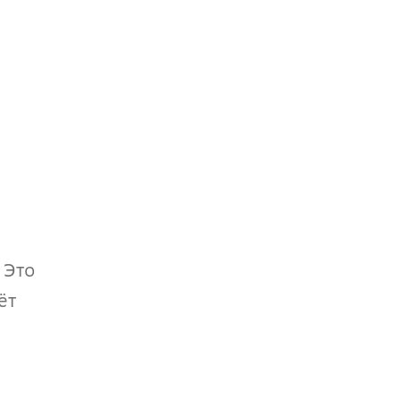
Это 
т 