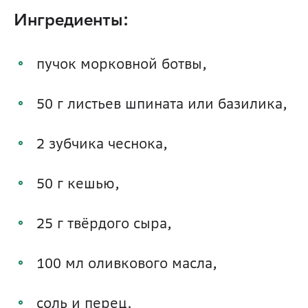
Ингредиенты:
пучок морковной ботвы,
50 г листьев шпината или базилика,
2 зубчика чеснока,
50 г кешью,
25 г твёрдого сыра,
100 мл оливкового масла,
соль и перец.