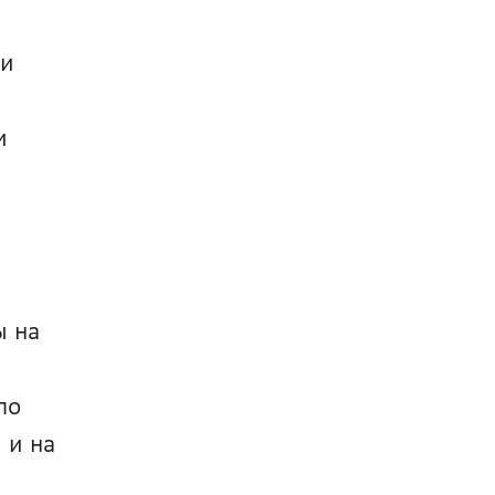
и 
 
 на 
о 
и на 