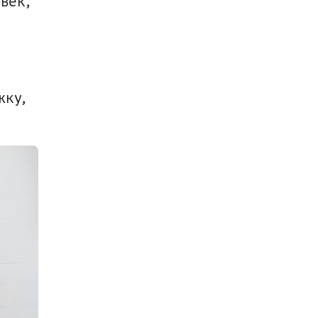
век, 
ку, 