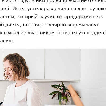
о
 в 2017 году. В нем приняли участие 67 чело
ией. Испытуемых разделили на две группы: 
ологом, который научил их придерживаться 
 диеты, вторая регулярно встречалась с 
казывал её участникам социальную поддерж
танию.