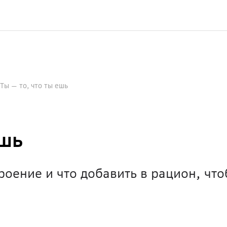
Ты — то, что ты ешь
ешь
роение и что добавить в рацион, чт