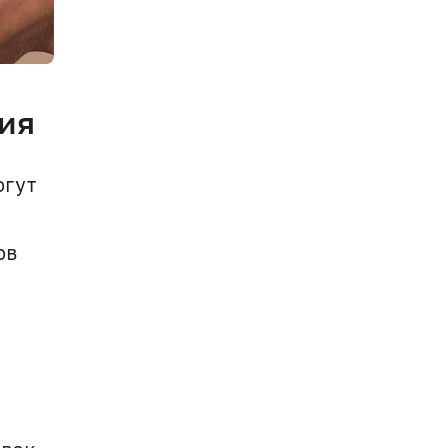
ния
гут 
в 