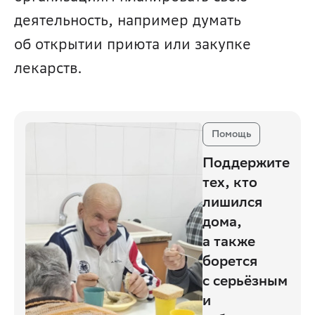
деятельность, например думать 
об открытии приюта или закупке 
лекарств.
Помощь
Поддержите
тех, кто
лишился
дома,
а также
борется
с серьёзным
и