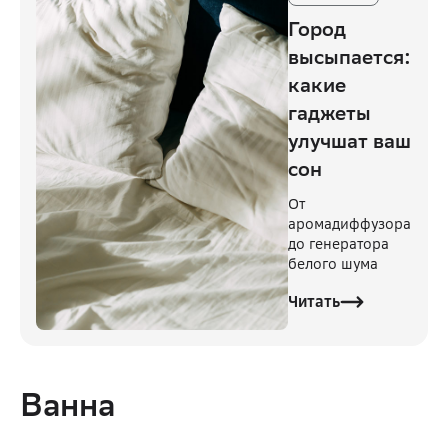
Город
высыпается:
какие
гаджеты
улучшат ваш
сон
От
аромадиффузора
до генератора
белого шума
Читать
Ванна 