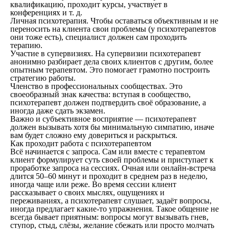
квалификацию, проходит курсы, участвует в
конференциях и т. д.
Личная психотерапия. Чтобы оставаться объективным и не
переносить на клиента свои проблемы (у психотерапевтов
они тоже есть), специалист должен сам проходить
терапию.
Участие в супервизиях. На супервизии психотерапевт
анонимно разбирает дела своих клиентов с другим, более
опытным терапевтом. Это помогает грамотно построить
стратегию работы.
Членство в профессиональных сообществах. Это
своеобразный знак качества: вступая в сообщество,
психотерапевт должен подтвердить своё образование, а
иногда даже сдать экзамен.
Важно и субъективное восприятие — психотерапевт
должен вызывать хотя бы минимальную симпатию, иначе
вам будет сложно ему довериться и раскрыться.
Как проходит работа с психотерапевтом
Всё начинается с запроса. Сам или вместе с терапевтом
клиент формулирует суть своей проблемы и приступает к
проработке запроса на сессиях. Очная или онлайн-встреча
длится 50–60 минут и проходит в среднем раз в неделю,
иногда чаще или реже. Во время сессии клиент
рассказывает о своих мыслях, ощущениях и
переживаниях, а психотерапевт слушает, задаёт вопросы,
иногда предлагает какие-то упражнения. Такое общение не
всегда бывает приятным: вопросы могут вызывать гнев,
ступор, стыд, слёзы, желание сбежать или просто молчать