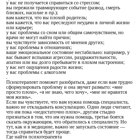
у вас не получается справиться со стрессом;
вы пережили травмирующее событие (развод, смерть
близких, насилие и пр.);
вам кажется, что вы плохой родитель;
вам кажется, что вас преследуют неудачи в личной жизни
или карьере;
у вас проблемы со сном или общим самочувствием, но
врачи не могут найти причин;
вы чувствуете зависимость от мнения других;
у вас проблемы в отношениях;
ваше эмоциональное состояние нестабильно: например, у
вас бывают вспышки агрессии, раздражительности,
апатии или вы долго пребываете в плохом настроении;
у вас нет ощущения радости жизни;
у вас проблемы с алкоголем
.
Психотерапевт поможет разобраться, даже если вам трудно
сформулировать проблему и она звучит размыто: «мне
просто плохо», «я не знаю, чего хочу», «мне не нравится
моя жизнь».
Если вы чувствуете, что вам нужна помощь специалиста,
важно не откладывать консультацию. Одни люди считают,
что им пока «недостаточно плохо», другим стыдно
признаться в том, что им нужна помощь, третьи боятся
сказать окружающим, что обратились к специалисту. Но
тут, как и в медицине, важно не запускать состояние —
тогда справиться будет проще.
Где найти психотерапевта