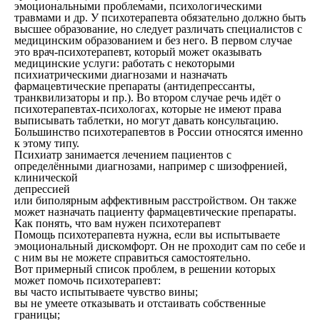
эмоциональными проблемами, психологическими
травмами и др. У психотерапевта обязательно должно быть
высшее образование, но следует различать специалистов с
медицинским образованием и без него. В первом случае
это врач-психотерапевт, который может оказывать
медицинские услуги: работать с некоторыми
психиатрическими диагнозами и назначать
фармацевтические препараты (антидепрессанты,
транквилизаторы и пр.). Во втором случае речь идёт о
психотерапевтах-психологах, которые не имеют права
выписывать таблетки, но могут давать консультацию.
Большинство психотерапевтов в России относятся именно
к этому типу.
Психиатр занимается лечением пациентов с
определёнными диагнозами, например с шизофренией,
клинической
депрессией
или биполярным аффективным расстройством. Он также
может назначать пациенту фармацевтические препараты.
Как понять, что вам нужен психотерапевт
Помощь психотерапевта нужна, если вы испытываете
эмоциональный дискомфорт. Он не проходит сам по себе и
с ним вы не можете справиться самостоятельно.
Вот примерный список проблем, в решении которых
может помочь психотерапевт:
вы часто испытываете чувство вины;
вы не умеете отказывать и отстаивать собственные
границы;