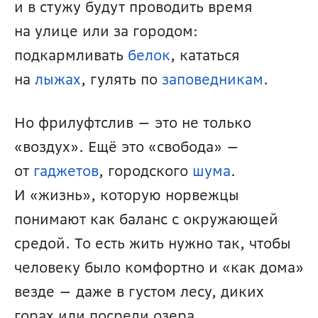
и в стужу будут проводить время 
на улице или за городом: 
подкармливать 
белок
, кататься 
на 
лыжах
, гулять по 
заповедникам
. 
Но фрилуфтслив — это не только 
«воздух». Ещё это «свобода» — 
от 
гаджетов
, городского 
шума
. 
И «жизнь», которую норвежцы 
понимают как баланс с окружающей 
средой. То есть жить нужно так, чтобы 
человеку было комфортно и «как дома» 
везде — даже в густом лесу, диких 
горах или посреди озера. 