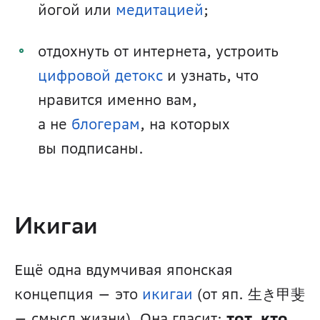
йогой или 
медитацией
;
отдохнуть от интернета, устроить 
цифровой детокс
 и узнать, что 
нравится именно вам, 
а не 
блогерам
, на которых 
вы подписаны.
Икигаи
Ещё одна вдумчивая японская 
концепция — это 
икигаи
 (от яп. 生き甲斐 
— смысл жизни). Она гласит: 
тот, кто 